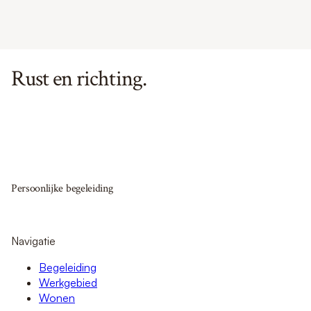
Rust en richting.
Ascendo biedt persoonlijke begeleiding voor wie meer grip,
vertrouwen en zorg zoekt. We luisteren rustig, denken
helder mee en zetten samen stappen die passen bij jouw
tempo.
Persoonlijke begeleiding
Voor meer grip, vertrouwen en balans.
Navigatie
Begeleiding
Werkgebied
Wonen