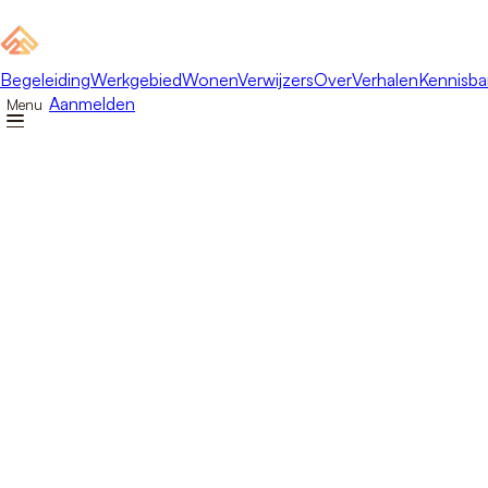
Begeleiding
Werkgebied
Wonen
Verwijzers
Over
Verhalen
Kennisba
Aanmelden
Menu